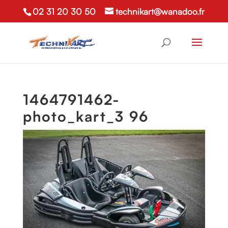
02 31 20 30 50
technikart@wanadoo.fr
1464791462-
photo_kart_3 96