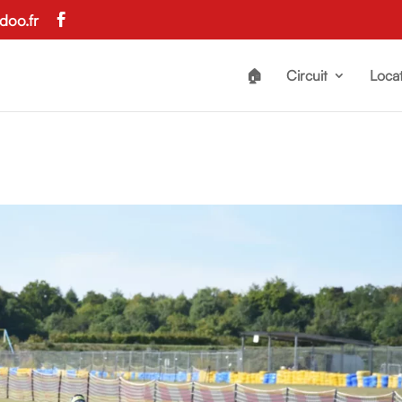
doo.fr
🏠
Circuit
Locat