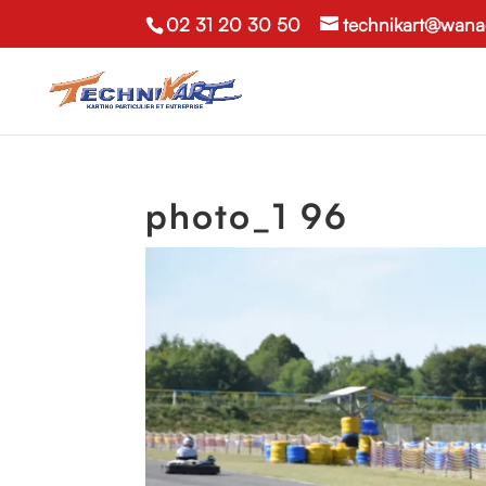
02 31 20 30 50
technikart@wana
photo_1 96