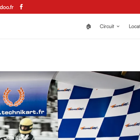
doo.fr
🏠
Circuit
Locat