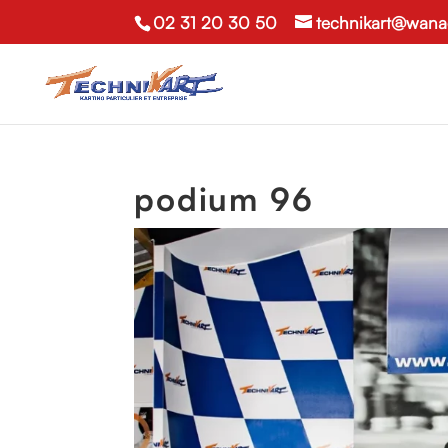
02 31 20 30 50
technikart@wana
podium 96